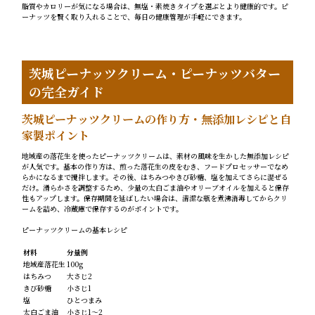
脂質やカロリーが気になる場合は、無塩・素焼きタイプを選ぶとより健康的です。ピ
ーナッツを賢く取り入れることで、毎日の健康管理が手軽にできます。
茨城ピーナッツクリーム・ピーナッツバター
の完全ガイド
茨城ピーナッツクリームの作り方・無添加レシピと自
家製ポイント
地域産の落花生を使ったピーナッツクリームは、素材の風味を生かした無添加レシピ
が人気です。基本の作り方は、煎った落花生の皮をむき、フードプロセッサーでなめ
らかになるまで攪拌します。その後、はちみつやきび砂糖、塩を加えてさらに混ぜる
だけ。滑らかさを調整するため、少量の太白ごま油やオリーブオイルを加えると保存
性もアップします。保存期間を延ばしたい場合は、清潔な瓶を煮沸消毒してからクリ
ームを詰め、冷蔵庫で保存するのがポイントです。
ピーナッツクリームの基本レシピ
材料
分量例
地域産落花生
100g
はちみつ
大さじ2
きび砂糖
小さじ1
塩
ひとつまみ
太白ごま油
小さじ1〜2