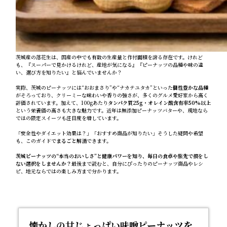
茨城産の落花生は、国産の中でも有数の生産量と作付面積を誇る存在です。けれど
も、『スーパーで見かけるけれど、産地が気になる』『ピーナッツの品種や味の違
い、選び方を知りたい』と悩んでいませんか？
実際、茨城のピーナッツには“おおまさり”や“ナカテユタカ”といった
個性豊かな品種
がそろっており、クリーミーな味わいや香りの強さが、多くのグルメ愛好家から高く
評価されています。加えて、100gあたり
タンパク質25g・オレイン酸含有率50%以上
という栄養価の高さも大きな魅力です。近年は無添加ピーナッツバターや、現地なら
ではの限定スイーツも注目度を増しています。
「安全性やダイエット効果は？」「おすすめ商品が知りたい」――そうした疑問や希望
も、このガイドで
まるごと解消
できます。
茨城ピーナッツの“本当のおいしさ”と健康パワーを知り、毎日の食卓や旅先で損をし
ない選択をしませんか？
最後まで読むと、自分にぴったりのピーナッツ商品やレシ
ピ、地元ならではの楽しみ方まで分かります。
懐かしの甘じょっぱい味噌ピーナッツを