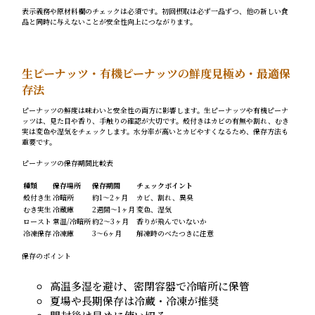
表示義務や原材料欄のチェックは必須です。初回摂取は必ず一品ずつ、他の新しい食
品と同時に与えないことが安全性向上につながります。
生ピーナッツ・有機ピーナッツの鮮度見極め・最適保
存法
ピーナッツの鮮度は味わいと安全性の両方に影響します。生ピーナッツや有機ピーナ
ッツは、見た目や香り、手触りの確認が大切です。殻付きはカビの有無や割れ、むき
実は変色や湿気をチェックします。水分率が高いとカビやすくなるため、保存方法も
重要です。
ピーナッツの保存期間比較表
種類
保存場所
保存期間
チェックポイント
殻付き生
冷暗所
約1～2ヶ月
カビ、割れ、異臭
むき実生
冷蔵庫
2週間～1ヶ月
変色、湿気
ロースト
常温/冷暗所
約2～3ヶ月
香りが飛んでいないか
冷凍保存
冷凍庫
3～6ヶ月
解凍時のべたつきに注意
保存のポイント
高温多湿を避け、密閉容器で冷暗所に保管
夏場や長期保存は冷蔵・冷凍が推奨