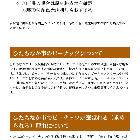
加工品の場合は原材料表示を確認
地域の特産直売所利用もおすすめ
安全性と美味しさを両立させるためにも、信頼できる販売店や生産者から購入するこ
とが大切です。
ひたちなか市のピーナッツについて
ひたちなか市は、茨城県内でも特にピーナッツ（落花生）の生産や加工が盛んな地域
です。茨城の肥沃な土壌と温暖な気候が、粒の大きい高品質な落花生を育てていま
す。地元では、ピーナッツそのものの味わいはもちろん、ピーナッツクリームや味噌
ピーナッツなど多彩な商品も人気です。各種スーパーや直売所、オーガニックスーパ
ー、道の駅などで新鮮なピーナッツや加工品が手に入ります。ひたちなか市産ピーナ
ッツは、自然な甘みと香ばしさが特長で、健康志向の方やお土産需要にも応えていま
す。
ひたちなか市でピーナッツが選ばれる（求め
られる）理由について
ひたちなか市のピーナッツが選ばれる最大の理由は、「鮮度」「味」「安心感」の3