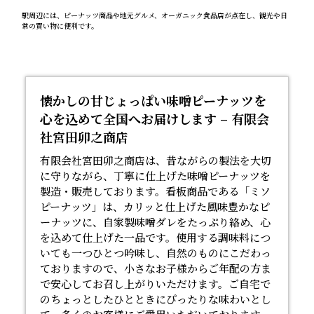
駅周辺には、ピーナッツ商品や地元グルメ、オーガニック食品店が点在し、観光や日
常の買い物に便利です。
懐かしの甘じょっぱい味噌ピーナッツを
心を込めて全国へお届けします – 有限会
社宮田卯之商店
有限会社宮田卯之商店は、昔ながらの製法を大切
に守りながら、丁寧に仕上げた
味噌ピーナッツ
を
製造・販売しております。看板商品である「ミソ
ピーナッツ」は、カリッと仕上げた風味豊かなピ
ーナッツに、自家製味噌ダレをたっぷり絡め、心
を込めて仕上げた一品です。使用する調味料につ
いても一つひとつ吟味し、自然のものにこだわっ
ておりますので、小さなお子様からご年配の方ま
で安心してお召し上がりいただけます。ご自宅で
のちょっとしたひとときにぴったりな味わいとし