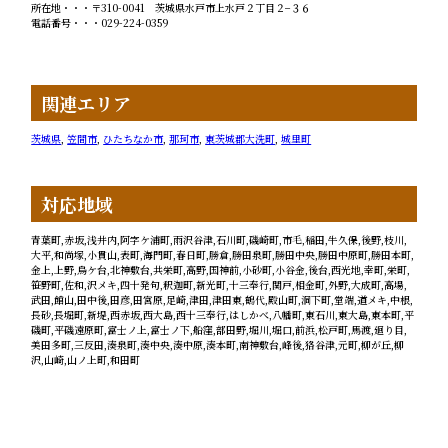
所在地・・・〒310-0041 茨城県水戸市上水戸２丁目２−３６
電話番号・・・029-224-0359
関連エリア
茨城県
,
笠間市
,
ひたちなか市
,
那珂市
,
東茨城郡大洗町
,
城里町
対応地域
青葉町,赤坂,浅井内,阿字ケ浦町,雨沢谷津,石川町,磯崎町,市毛,稲田,牛久保,後野,枝川,
大平,和尚塚,小貫山,表町,海門町,春日町,勝倉,勝田泉町,勝田中央,勝田中原町,勝田本町,
金上,上野,烏ケ台,北神敷台,共栄町,高野,国神前,小砂町,小谷金,後台,西光地,幸町,栄町,
笹野町,佐和,沢メキ,四十発句,釈迦町,新光町,十三奉行,関戸,相金町,外野,大成町,高場,
武田,館山,田中後,田彦,田宮原,足崎,津田,津田東,鶴代,殿山町,洞下町,堂端,道メキ,中根,
長砂,長堀町,新堤,西赤坂,西大島,西十三奉行,はしかべ,八幡町,東石川,東大島,東本町,平
磯町,平磯遠原町,富士ノ上,富士ノ下,船窪,部田野,堀川,堀口,前浜,松戸町,馬渡,廻り目,
美田多町,三反田,湊泉町,湊中央,湊中原,湊本町,南神敷台,峰後,狢谷津,元町,柳が丘,柳
沢,山崎,山ノ上町,和田町