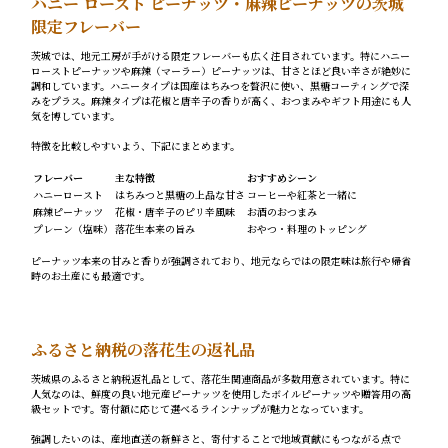
ハニー ロースト ピーナッツ・麻辣ピーナッツの茨城
限定フレーバー
茨城では、地元工房が手がける限定フレーバーも広く注目されています。特にハニー
ローストピーナッツや麻辣（マーラー）ピーナッツは、甘さとほど良い辛さが絶妙に
調和しています。ハニータイプは国産はちみつを贅沢に使い、黒糖コーティングで深
みをプラス。麻辣タイプは花椒と唐辛子の香りが高く、おつまみやギフト用途にも人
気を博しています。
特徴を比較しやすいよう、下記にまとめます。
フレーバー
主な特徴
おすすめシーン
ハニーロースト
はちみつと黒糖の上品な甘さ
コーヒーや紅茶と一緒に
麻辣ピーナッツ
花椒・唐辛子のピリ辛風味
お酒のおつまみ
プレーン（塩味）
落花生本来の旨み
おやつ・料理のトッピング
ピーナッツ本来の甘みと香りが強調されており、地元ならではの限定味は旅行や帰省
時のお土産にも最適です。
ふるさと納税の落花生の返礼品
茨城県のふるさと納税返礼品として、落花生関連商品が多数用意されています。特に
人気なのは、鮮度の良い地元産ピーナッツを使用したボイルピーナッツや贈答用の高
級セットです。寄付額に応じて選べるラインナップが魅力となっています。
強調したいのは、産地直送の新鮮さと、寄付することで地域貢献にもつながる点で