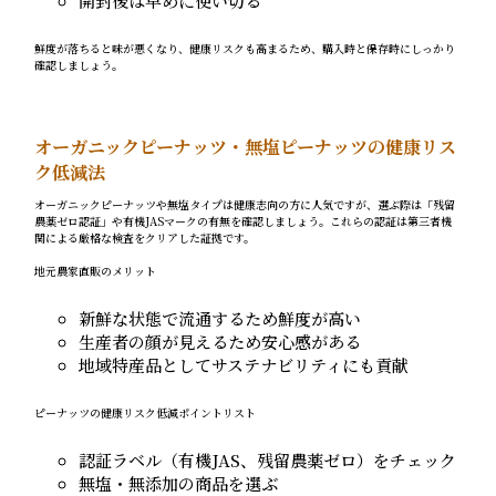
開封後は早めに使い切る
鮮度が落ちると味が悪くなり、健康リスクも高まるため、購入時と保存時にしっかり
確認しましょう。
オーガニックピーナッツ・無塩ピーナッツの健康リス
ク低減法
オーガニックピーナッツや無塩タイプは健康志向の方に人気ですが、選ぶ際は「残留
農薬ゼロ認証」や有機JASマークの有無を確認しましょう。これらの認証は第三者機
関による厳格な検査をクリアした証拠です。
地元農家直販のメリット
新鮮な状態で流通するため鮮度が高い
生産者の顔が見えるため安心感がある
地域特産品としてサステナビリティにも貢献
ピーナッツの健康リスク低減ポイントリスト
認証ラベル（有機JAS、残留農薬ゼロ）をチェック
無塩・無添加の商品を選ぶ