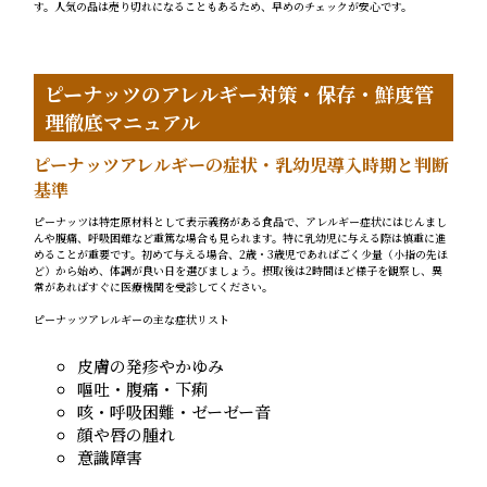
す。人気の品は売り切れになることもあるため、早めのチェックが安心です。
ピーナッツのアレルギー対策・保存・鮮度管
理徹底マニュアル
ピーナッツアレルギーの症状・乳幼児導入時期と判断
基準
ピーナッツは特定原材料として表示義務がある食品で、アレルギー症状にはじんまし
んや腹痛、呼吸困難など重篤な場合も見られます。特に乳幼児に与える際は慎重に進
めることが重要です。初めて与える場合、2歳・3歳児であればごく少量（小指の先ほ
ど）から始め、体調が良い日を選びましょう。摂取後は2時間ほど様子を観察し、異
常があればすぐに医療機関を受診してください。
ピーナッツアレルギーの主な症状リスト
皮膚の発疹やかゆみ
嘔吐・腹痛・下痢
咳・呼吸困難・ゼーゼー音
顔や唇の腫れ
意識障害