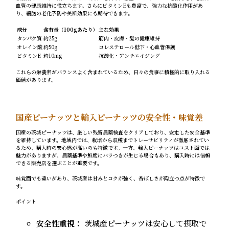
血管の健康維持に役立ちます。さらにビタミンEも豊富で、強力な抗酸化作用があ
り、細胞の老化予防や美肌効果にも期待できます。
成分
含有量（100gあたり）
主な効果
タンパク質
約25g
筋肉・皮膚・髪の健康維持
オレイン酸
約50g
コレステロール低下・心血管保護
ビタミンE
約10mg
抗酸化・アンチエイジング
これらの栄養素がバランスよく含まれているため、日々の食事に積極的に取り入れる
価値があります。
国産ピーナッツと輸入ピーナッツの安全性・味覚差
国産の茨城ピーナッツは、厳しい残留農薬検査をクリアしており、安定した安全基準
を維持しています。地域内では、栽培から収穫までトレーサビリティが徹底されてい
るため、購入時の安心感が高いのも特徴です。一方、輸入ピーナッツはコスト面では
魅力がありますが、農薬基準や鮮度にバラつきが生じる場合もあり、購入時には信頼
できる販売店を選ぶことが重要です。
味覚面でも違いがあり、茨城産は甘みとコクが強く、香ばしさが際立つ点が特徴で
す。
ポイント
安全性重視：
茨城産ピーナッツは安心して摂取で