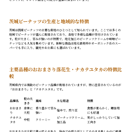
茨城ピーナッツの生産と地域的な特徴
茨城は国産ピーナッツの主要な産地のひとつとして知られています。ここでは多くの
地域でピーナッツが盛んに栽培されており、各地で多様な品種が作付けされていま
す。粒が大きく、甘みが強いのが特徴で、地元加工のピーナッツクリームや味噌ピー
ナッツなども人気を集めています。新鮮な商品は地元直売所やオーガニック系のスー
パーでも手に入り、観光やお土産にも選ばれています。
主要品種のおおまさり落花生・ナカテユタカの特徴比
較
茨城県内では複数のピーナッツ品種が栽培されていますが、特に注目されているのが
「おおまさり」と「ナカテユタカ」です。
粒の大
品種名
風味
主な用途
特徴
きさ
おおまさ
非常に
香り豊かで甘み
食感が柔らかく、贈答用
塩ゆで、煎り豆
り
大粒
強い
にも好適
ナカテユ
ピーナッツクリーム、
実がしっかりしていて加
中粒
クリーミー
タカ
加工品
工向き
おおまさりは大粒で食べ応えがあり、塩ゆでや煎り豆としてそのまま楽しむのに最適