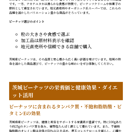
です。一方、ナカテユタカは滑らかな食感が特徴で、ピーナッツクリームや和菓子の
原料として重宝されています。地元直売所やオーガニック系スーパーでは、これらの
品種を活かしたバリエーション豊かな商品がそろっています。
ピーナッツ選びのポイント
粒の大きさや食感で選ぶ
加工品は原材料表示を確認
地元直売所や信頼できる店舗で購入
茨城産ピーナッツは、その品質と安心感から広く高い評価を受けています。地域の特
色を活かした商品選びで、ピーナッツの豊かな味わいをぜひ体験してください。
茨城ピーナッツの栄養価と健康効果・ダイエ
ット活用
ピーナッツに含まれるタンパク質・不飽和脂肪酸・ビ
タミンEの効果
茨城県産ピーナッツは、健康と美容をサポートする栄養素が豊富です。特に100gあた
り約25gのタンパク質を含み、植物性たんぱく源として優れています。また、不飽和
脂肪酸のオレイン酸は全体の50％以上を占め、悪玉コレステロールを減らし、心臓や