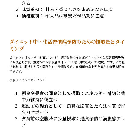
きる
味覚重視：
甘み・香ばしさを求めるなら国産
価格重視：
輸入品は割安だが品質に注意
ダイエット中・生活習慣病予防のための摂取量とタイ
ミング
ピーナッツはカロリーが高いですが、適切な量を守ればダイエットや生活習慣病予防
にも役立ちます。推奨される摂取量は1日20～30g（手のひら一杯程度）です。この量
であれば、腹持ちが良く間食として最適なうえ、血糖値の急上昇を抑える効果も期待
できます。
摂取タイミングのポイント
朝食や昼食の間食として摂取
：エネルギー補給と集
中力維持に役立つ
運動前の軽食として
：良質な脂質とたんぱく質で持
久力サポート
夕食前の空腹時に少量摂取
：過食予防と満腹感アッ
プ