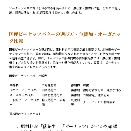
ピーナッツ本来の香ばしさや甘みを活かすため、無添加・無香料で仕上げるのが地元
流。適切に保存すれば1週間程度は美味しく楽しめます。
国産ピーナッツバターの選び方・無添加・オーガニッ
ク比較
国産ピーナッツバターを選ぶ際は、原材料表示の確認が最も重要です。地域産のピー
ナッツを主原料に、砂糖や油脂、添加物が少ない商品を選ぶことで、自然な風味と安
全性を両立できます。特に、オーガニック系専門店や自然食品店では、無添加・無加
糖タイプの取り扱いが豊富です。添加物や保存料が入っていない商品は、ピーナッツ
本来の味がダイレクトに伝わります。
国産ピーナッツバター比較表
商品名
主な原材料
添加物
特徴
国産ピーナッツバター
国産落花生
無添加
濃厚な香ばしさ、自然な甘み
オーガニックバター
国産有機落花生
無添加
有機認証、健康志向
一般的ピーナッツバタ
輸入落花生＋砂糖・
乳化剤
クリーミーだが甘味強め
ー
油
等
選ぶ際のチェックリスト
原材料が「落花生」「ピーナッツ」だけかを確認