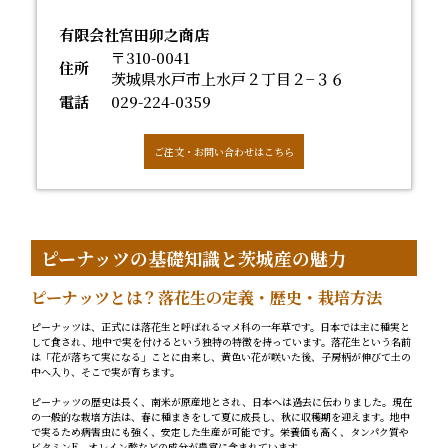
有限会社宮田卯之商店
〒310-0041
住所
茨城県水戸市上水戸２丁目２−３６
電話
029-224-0359
ご注文・お問い合わせはこちら
ピーナッツの基礎知識と茨城産の魅力
ピーナッツとは？落花生の定義・歴史・栽培方法
ピーナッツは、正式には落花生と呼ばれるマメ科の一年草です。日本では主に種実と
して食され、地中で実を付けるという独特の特徴を持っています。落花生という名前
は「花が落ちて実になる」ことに由来し、黄色い花が咲いた後、子房柄が伸びて土の
中へ入り、そこで実が育ちます。
ピーナッツの歴史は長く、南米が原産地とされ、日本へは過去に伝わりました。現在
の一般的な栽培方法は、春に種まきをして夏に成長し、秋に収穫期を迎えます。地中
で実るため病害虫にも強く、安定した生産が可能です。栄養価も高く、タンパク質や
ビタミンE、オレイン酸などの成分が豊富に含まれています。