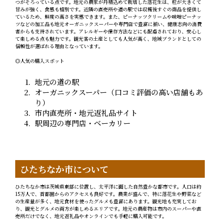
つがそろっている点です。地元の農家が丹精込めて栽培した落花生は、粒が大きくて
甘みが強く、食感も格別です。近隣の直売所や道の駅では収穫後すぐの商品を提供し
ているため、鮮度の高さを実感できます。また、ピーナッツクリームや味噌ピーナッ
ツなどの加工品も地元オーガニックスーパーや専門店で豊富に揃い、健康志向の消費
者からも支持されています。アレルギーや保存方法などにも配慮されており、安心し
て楽しめる点も魅力です。観光客の土産としても人気が高く、地域ブランドとしての
信頼性が選ばれる理由となっています。
◎人気の購入スポット
地元の道の駅
オーガニックスーパー（口コミ評価の高い店舗もあ
り）
市内直売所・地元返礼品サイト
駅周辺の専門店・ベーカリー
ひたちなか市について
ひたちなか市は茨城県東部に位置し、太平洋に面した自然豊かな都市です。人口は約
15万人で、首都圏からのアクセスも良好です。農業が盛んで、特に落花生や野菜など
の生産量が多く、地元食材を使ったグルメも豊富にあります。観光地も充実してお
り、観光とグルメの両方が楽しめるエリアです。地元の農産物は市内のスーパーや直
売所だけでなく、地元返礼品やオンラインでも手軽に購入可能です。